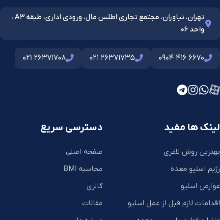
تهران، نیاوران، مجتمع تجاری اطلس مال، ورودی اداری، طبقه A3 ،
واحد 06
021 26371708
021 26371735
0904 416 6670
لینک ها مفید
دسترسی سریع
بهترین روش لاغری
صفحه اصلی
رژیم اسلیو معده
محاسبه BMI
عوارض اسلیو
گالری
اقدامات لازم قبل از عمل اسلیو
مقالات