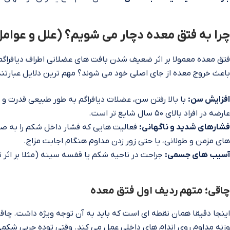
چرا به فتق معده دچار می‌ شویم؟ (علل و عوام
فتق معده معمولا بر اثر ضعیف شدن بافت‌ های عضلانی اطراف دیافراگم 
باعث خروج معده از جای اصلی خود می‌ شوند؟ مهم‌ ترین دلایل عبارتند 
افزایش سن:
با بالا رفتن سن، عضلات دیافراگم به طور طبیعی قدرت و 
عارضه در افراد بالای ۵۰ سال شایع‌ تر است.
فشارهای شدید و ناگهانی:
فعالیت‌ هایی که فشار داخل شکم را به صورت
های مزمن و طولانی، یا حتی زور زدن مداوم هنگام اجابت مزاج.
آسیب‌ های جسمی:
جراحت در ناحیه شکم یا قفسه سینه (مثلا بر اثر ت
چاقی؛ متهم ردیف اول فتق معده
اینجا دقیقا همان نقطه‌ ای است که باید به آن توجه ویژه داشت. چاقی
وزنه مداوم روی اندام‌ های داخلی عمل می‌ کند. وقتی توده چربی شکم