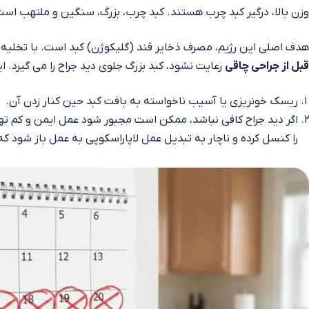
وزن بالا، درگیر کبد چرب هستند. کبد چرب، بزرگ، سنگین و ملتهب است 
هدف اصلی این رژیم، مصرف ذخایر قند (گلیکوژن) کبد است. با تخلیه ا
قبل از جراحی چاقی
رعایت نشود، کبد بزرگ جلوی دید جراح را می‌ گیرد. 
ریسک خونریزی یا آسیب ناخواسته به بافت کبد حین کنار زدن آن.
اگر دید جراح کافی نباشد، ممکن است مجبور شود عمل ایمن و کم‌ ته
را کنسل کرده و ناچار به تبدیل عمل لاپاراسکوپی به عمل باز شود ک