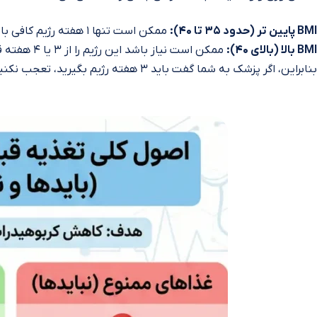
BMI پایین‌ تر (حدود ۳۵ تا ۴۰):
ممکن است تنها ۱ هفته رژیم کافی باشد.
BMI بالا (بالای ۴۰):
ممکن است نیاز باشد این رژیم را از ۳ یا ۴ هفته قبل شروع کنید تا کبد فرصت کافی برای کوچک شدن داشته باشد.
بنابراین، اگر پزشک به شما گفت باید ۳ هفته رژیم بگیرید، تعجب نکنید؛ این یعنی ایمنی عمل شما نیاز به زمان بیشتری دارد.