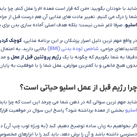
شاید با خودتان بگویید: «من که قرار است معده‌ ام را عمل کنم، چرا ب
شما را درک می‌ کنیم. تغییر عادت‌ های غذایی آن هم درست قبل از جرا
اسلیو
، صرفا لاغر شدن نیست؛ بلکه هدف اصلی آماده‌ سازی بدن برای
در واقع مهم‌ ترین دلیل اصرار پزشکان بر این برنامه غذایی،
کوچک کردن 
کاندیداهای جراحی،
شاخص توده بدنی (BMI)
بالایی دارید، به احتمال
دقیقا به شما بگوییم که چگونه با یک
رژیم پروتئین قبل از عمل
و مدیر
بدون هیچ مانعی و با کمترین عوارض، عمل شما را با موفقیت به پایان 
چرا رژیم قبل از عمل اسلیو حیاتی است؟
شاید مهم‌ ترین سوالی که در ذهن شما می‌ چرخد این است که چرا باید 
اسلیو
بخشی از معده برداشته شود؟ پاسخ این سوال در موقعیت قرارگ
اگر بخواهیم به زبان ساده توضیح دهیم، کبد (به ویژه لوب چپ آن) دقیق
دسترسی داشته باشد و آن را برش دهد، باید کبد را با ابزارهای مخصوص 