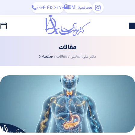
محاسبه BMI
0904 416 6670
مقالات
دکتر علی الماسی
/
مقالات
/
صفحه 6